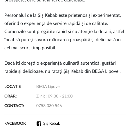
proaspete, care sunt la fel de delicioase.
Personalul de la Șiș Kebab este prietenos și experimentat,
oferind o experiență de servire rapidă și de calitate.
Comenzile sunt pregătite rapid și cu atenție la detalii, astfel
încât să puteți savura mâncarea proaspătă și delicioasă în
cel mai scurt timp posibil.
Dacă îți dorești o experiență culinară autentică, gustări
rapide și delicioase, nu ratați Șiș Kebab din BEGA Lipovei.
LOCATIE
BEGA Lipovei
ORAR:
Zilnic: 09:00 - 21:00
CONTACT:
0758 330 546
FACEBOOK
Șiș Kebab