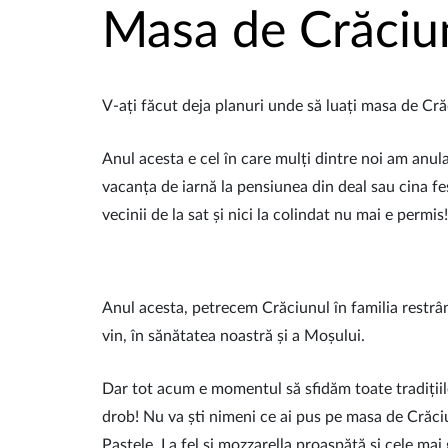
Masa de Crăciun
V-ați făcut deja planuri unde să luați masa de Cr
Anul acesta e cel în care mulți dintre noi am anul
vacanța de iarnă la pensiunea din deal sau cina fe
vecinii de la sat și nici la colindat nu mai e permis!
Anul acesta, petrecem Crăciunul în familia restrâ
vin, în sănătatea noastră și a Moșului.
Dar tot acum e momentul să sfidăm toate tradițiile
drob! Nu va ști nimeni ce ai pus pe masa de Crăci
Paștele. La fel și mozzarella proaspătă și cele mai