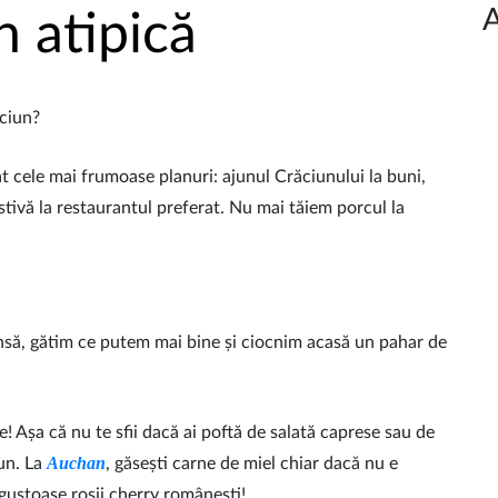
A
 atipică
ăciun?
at cele mai frumoase planuri: ajunul Crăciunului la buni,
stivă la restaurantul preferat. Nu mai tăiem porcul la
nsă, gătim ce putem mai bine și ciocnim acasă un pahar de
! Așa că nu te sfii dacă ai poftă de salată caprese sau de
Auchan
un. La
, găsești carne de miel chiar dacă nu e
 gustoase roșii cherry românești!