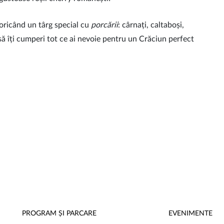
i oricând un târg special cu
porcării
: cârnați, caltaboși,
să îți cumperi tot ce ai nevoie pentru un Crăciun perfect
PROGRAM ȘI PARCARE
EVENIMENTE