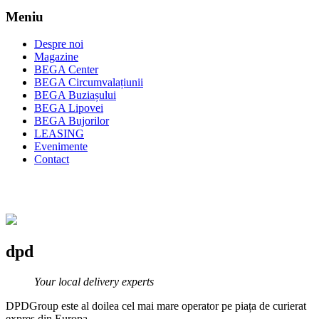
Meniu
Despre noi
Magazine
BEGA Center
BEGA Circumvalațiunii
BEGA Buziașului
BEGA Lipovei
BEGA Bujorilor
LEASING
Evenimente
Contact
dpd
Your local delivery experts
DPDGroup este al doilea cel mai mare operator pe piața de curierat
expres din Europa.