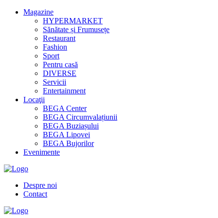
Magazine
HYPERMARKET
Sănătate și Frumusețe
Restaurant
Fashion
Sport
Pentru casă
DIVERSE
Servicii
Entertainment
Locaţii
BEGA Center
BEGA Circumvalațiunii
BEGA Buziașului
BEGA Lipovei
BEGA Bujorilor
Evenimente
Despre noi
Contact