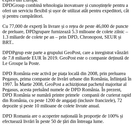
DPDGroup combină tehnologia inovatoare și cunoștințele pentru a
oferi un serviciu flexibil și ușor de utilizat atât pentru expeditori, cât
și pentru cumpărători.
Cu 77,000 de experți în livrare și o rețea de peste 46,000 de puncte
de preluare, DPDgrupare furnizează 5.3 milioane de colete zilnic –
1.3 miliarde de colete pe an – prin DPD, Chronopost, SEUR și
BRT..
DPDPgrup este parte a grupului GeoPost, care a inregistrat vânzări
de 7.8 miliarde EUR în 2019. GeoPost este o companie deținută de
Le Groupe la Poste.
DPD România este activă pe piața locală din 2008, prin preluarea
Pegasus, prima companie de livrări urbane din România, înființată în
1997. În Martie 2008, GeoPost a achiziționat pachetul majoritar al
Pegasus, acesta preluând numele de DPD România. În prezent,
DPD România se numără printre primele companii de curierat rapid
din România, cu peste 1200 de angajați (inclusiv francizele), 72
depozite și peste 10 milioane de colete livrate anual.
DPD Romania are o acoperire națională în proporție de 100% și
efectuează livrări în peste 50 de țări din întreaga lume.